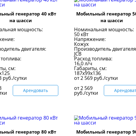
ьный генератор 40 кВт
Мобильный генератор 5
на шасси
на шасси
альная мощность:
Номинальная мощность:
50 кВт
жение:
Напряжение:
Кожух
одитель двигателя:
Производитель двигателя
JCB
 топлива:
Расход топлива:
16,0 л/ч
ты, см:
Габариты, см:
х125
187х99х136
03
руб./сутки
от
2 569
руб./сутки
3
от
2 569
Арендовать
Арендова
тки
руб./сутки
ьный генератор 80 кВт
Мобильный генератор 9