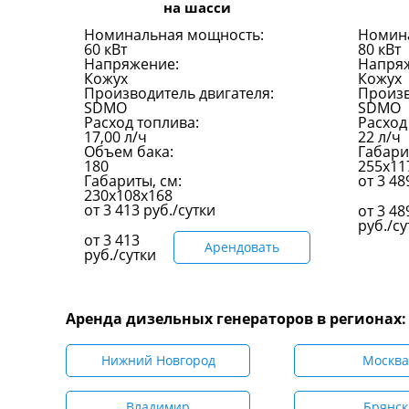
на шасси
Номинальная мощность:
Номин
60 кВт
80 кВт
Напряжение:
Напря
Кожух
Кожух
Производитель двигателя:
Произв
SDMO
SDMO
Расход топлива:
Расход
17,00 л/ч
22 л/ч
Объем бака:
Габари
180
255x11
Габариты, см:
от
3 4
230х108х168
от
3 413
руб./сутки
от
3 48
руб./су
от
3 413
Арендовать
руб./сутки
Аренда дизельных генераторов в регионах:
Нижний Новгород
Москва
Владимир
Брянск