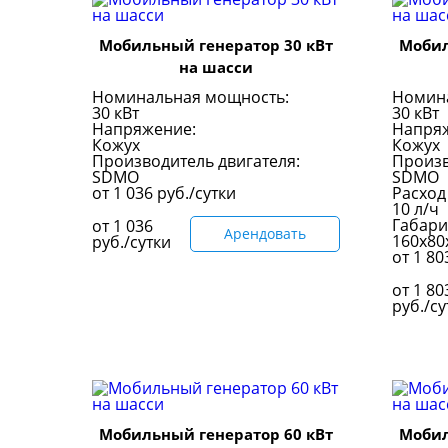
Мобильный генератор 30 кВт
Мобил
на шасси
Номинальная мощность:
Номин
30 кВт
30 кВт
Напряжение:
Напря
Кожух
Кожух
Производитель двигателя:
Произв
SDMO
SDMO
от
1 036
руб./сутки
Расход
10 л/ч
Габари
от
1 036
Арендовать
160х80
руб./сутки
от
1 8
от
1 80
руб./су
Мобильный генератор 60 кВт
Мобил