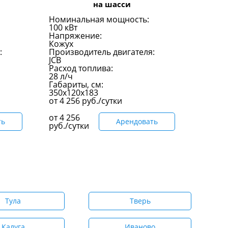
на шасси
Номинальная мощность:
100 кВт
Напряжение:
Кожух
:
Производитель двигателя:
JCB
Расход топлива:
28 л/ч
Габариты, см:
350х120х183
от
4 256
руб./сутки
от
4 256
ть
Арендовать
руб./сутки
Тула
Тверь
Калуга
Иваново