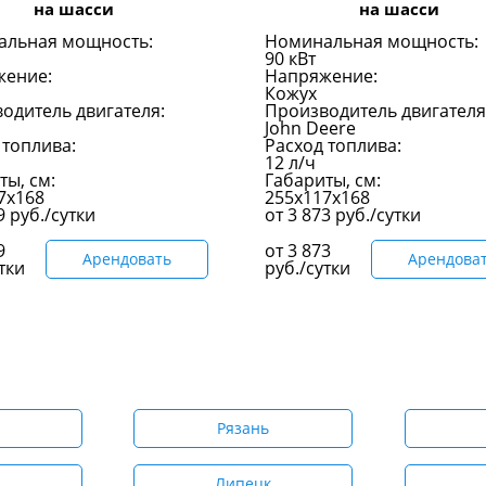
на шасси
на шасси
альная мощность:
Номинальная мощность:
90 кВт
жение:
Напряжение:
Кожух
одитель двигателя:
Производитель двигателя
John Deere
 топлива:
Расход топлива:
12 л/ч
ты, см:
Габариты, см:
7x168
255x117x168
89
руб./сутки
от
3 873
руб./сутки
9
от
3 873
Арендовать
Арендова
тки
руб./сутки
Рязань
Липецк