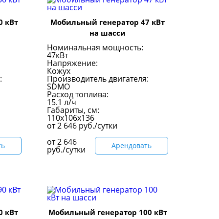
0 кВт
Мобильный генератор 47 кВт
на шасси
Номинальная мощность:
47кВт
Напряжение:
Кожух
:
Производитель двигателя:
SDMO
Расход топлива:
15.1 л/ч
Габариты, см:
110x106x136
от
2 646
руб./сутки
от
2 646
ть
Арендовать
руб./сутки
0 кВт
Мобильный генератор 100 кВт