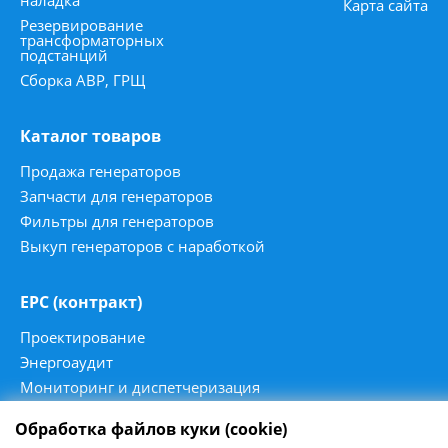
наладка
Карта сайта
Резервирование
трансформаторных
подстанций
Сборка АВР, ГРЩ
Каталог товаров
Продажа генераторов
Запчасти для генераторов
Фильтры для генераторов
Выкуп генераторов с наработкой
ЕРС (контракт)
Проектирование
Энергоаудит
Мониторинг и диспетчеризация
Автоматизация станций
Обработка файлов куки (cookie)
Синхронизация станций