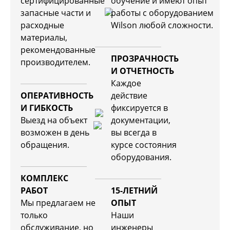
сертифицированные
обучение и имеют опыт
запасные части и
работы с оборудованием
расходные
Wilson любой сложности.
материалы,
рекомендованные
ПРОЗРАЧНОСТЬ
производителем.
И ОТЧЕТНОСТЬ
Каждое
ОПЕРАТИВНОСТЬ
действие
И ГИБКОСТЬ
фиксируется в
Выезд на объект
документации,
возможен в день
вы всегда в
обращения.
курсе состояния
оборудования.
КОМПЛЕКС
РАБОТ
15-ЛЕТНИЙ
Мы предлагаем не
ОПЫТ
только
Наши
обслуживание, но
инженеры