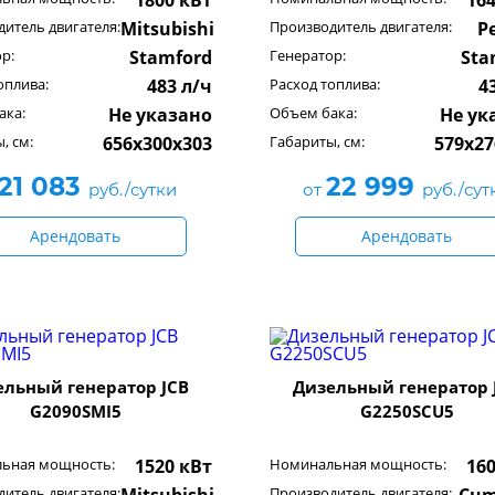
1800 кВт
16
итель двигателя:
Mitsubishi
Производитель двигателя:
P
р:
Stamford
Генератор:
Sta
оплива:
483 л/ч
Расход топлива:
4
ака:
Не указано
Объем бака:
Не ук
, см:
656x300x303
Габариты, см:
579x27
21 083
22 999
руб./сутки
от
руб./сут
Арендовать
Арендовать
ельный генератор JCB
Дизельный генератор 
G2090SMI5
G2250SCU5
ьная мощность:
1520 кВт
Номинальная мощность:
16
итель двигателя:
Производитель двигателя: