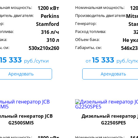
ьная мощность:
1200 кВт
Номинальная мощность:
12
итель двигателя:
Perkins
Производитель двигателя:
Mits
р:
Stamford
Генератор:
Sta
оплива:
316 л/ч
Расход топлива:
3
ака:
310 л
Объем бака:
Не ук
, см:
530х210x260
Габариты, см:
546x23
15 333
15 333
руб./сутки
от
руб./сут
Арендовать
Арендовать
ельный генератор JCB
Дизельный генератор 
G2500SMI5
G2250SPE5
ьная мощность:
Номинальная мощность: