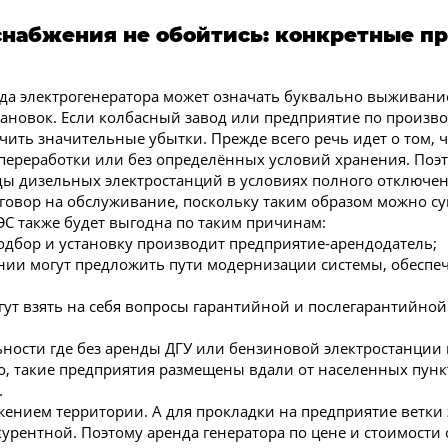
оснабжения не обойтись: конкретные 
а электрогенератора может означать буквально выживание
ановок. Если колбасный завод или предприятие по производ
ить значительные убытки. Прежде всего речь идет о том, 
 переработки или без определённых условий хранения. Поэт
ы дизельных электростанций в условиях полного отключен
оговор на обслуживание, поскольку таким образом можно су
С также будет выгодна по таким причинам:
одбор и установку производит предприятие-арендодатель;
ии могут предложить пути модернизации системы, обеспеч
ут взять на себя вопросы гарантийной и послегарантийной
ности где без аренды ДГУ или бензиновой электростанции 
, такие предприятия размещены вдали от населенных пункто
.
ением территории. А для прокладки на предприятие ветки 
нкурентной. Поэтому аренда генератора по цене и стоимост