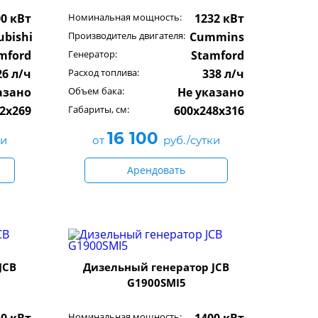
00 кВт
Номинальная мощность:
1232 кВт
ubishi
Производитель двигателя:
Cummins
mford
Генератор:
Stamford
26 л/ч
Расход топлива:
338 л/ч
азано
Объем бака:
Не указано
2x269
Габариты, см:
600x248x316
16 100
ки
от
руб./сутки
Арендовать
JCB
Дизельный генератор JCB
G1900SMI5
Номинальная мощность: