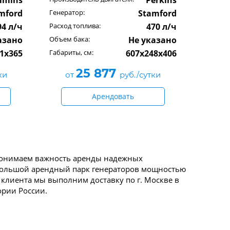
mins
Perkins
mford
Генератор:
Stamford
94 л/ч
Расход топлива:
470 л/ч
азано
Объем бака:
Не указано
1x365
Габариты, см:
607x248x406
25 877
ки
от
руб./сутки
Арендовать
ы понимаем важность аренды надежных
Большой арендный парк генераторов мощностью
т клиента мы выполним доставку по г. Москве в
ории России.