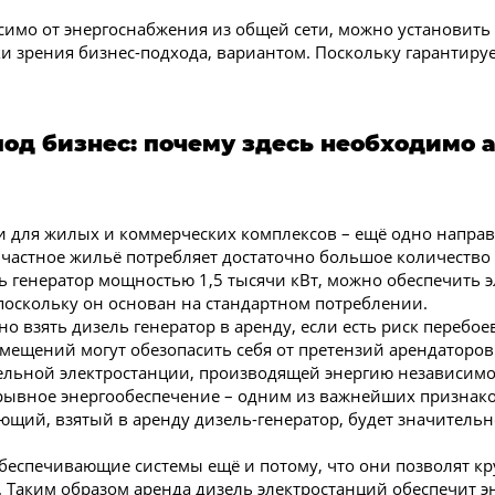
имо от энергоснабжения из общей сети, можно установить г
чки зрения бизнес-подхода, вариантом. Поскольку гарантир
д бизнес: почему здесь необходимо 
 для жилых и коммерческих комплексов – ещё одно напра
и частное жильё потребляет достаточно большое количество
ть генератор мощностью 1,5 тысячи кВт, можно обеспечить 
поскольку он основан на стандартном потреблении.
 взять дизель генератор в аренду, если есть риск перебое
ещений могут обезопасить себя от претензий арендаторов
ельной электростанции, производящей энергию независимо о
рывное энергообеспечение – одним из важнейших признако
ющий, взятый в аренду дизель-генератор, будет значительн
еспечивающие системы ещё и потому, что они позволят кру
Таким образом аренда дизель электростанций обеспечит э