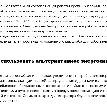
е – обязательная составляющая работы крупных промышлен
 убытки и нарушение производственной цепочки, на восста
упреждение такой кризисной ситуации используют аренду ге
аторов на 1000-1500 кВт для промышленных целей – обес
троэнергии. Они должны быстро включаться в работу, для 
ли резервной нити электроснабжения.
одят не так и часто, исключать их не стоит. Как и нельзя п
 аренды электростанции, локального масштаба для собстве
использовать альтернативное энергос
о энергоснабжения – резкое увеличение потребления энер
аторных станций и сетей распределения идет значительно
ребляющих большое количество энергии. Именно поэтому 
ениям, а лучше всего – взять в аренду электростанцию и 
й источник. Стоимость аренды генератора будет значитель
мых потерь.