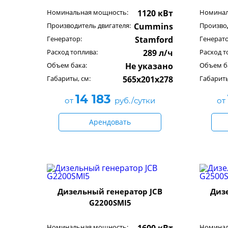
Номинальная мощность:
1120 кВт
Номинал
Производитель двигателя:
Cummins
Производ
Генератор:
Stamford
Генерато
Расход топлива:
289 л/ч
Расход т
Объем бака:
Не указано
Объем б
Габариты, см:
565x201x278
Габариты
14 183
от
руб./сутки
от
Арендовать
Дизельный генератор JCB
Диз
G2200SMI5
Номинальная мощность:
Номинал