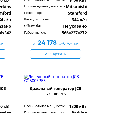
40 кВт
1400 кВт
erkins
Производитель двигателя:
Mitsubishi
mford
Генератор:
Stamford
34 л/ч
Расход топлива:
344 л/ч
азано
Объем бака:
Не указано
6x342
Габариты, см:
566×237×272
24 178
ки
от
руб./сутки
Арендовать
JCB
Дизельный генератор JCB
G2500SPE5
00 кВт
Номинальная мощность:
1800 кВт
Производитель двигателя: