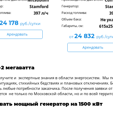
Mitsubishi
Cum
р:
Stamford
Генератор:
Sta
оплива:
397 л/ч
Расход топлива:
3
Объем бака:
Не ук
24 178
руб./сутки
Габариты, см:
615x25
Арендовать
24 832
от
руб./сут
Арендовать
-2 мегаватта
 получите и экспертные знания в области энергосистем. М
туациях, стихийных бедствиях и плановых отключениях. 
ть любые потребности заказчика. После получения заявки о
ется не только по Московской области, но и по всей террит
ивать мощный генератор на 1500 кВт