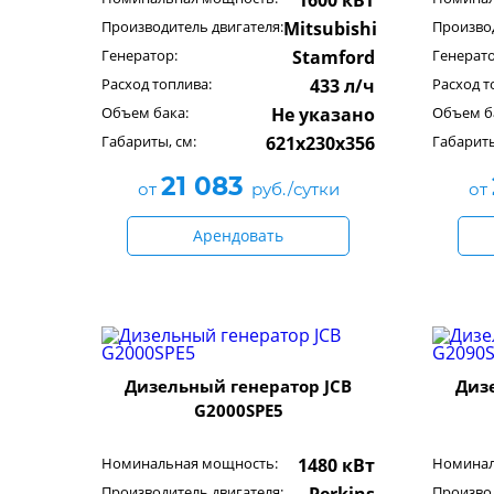
1600 кВт
Производитель двигателя:
Mitsubishi
Производ
Генератор:
Stamford
Генерато
Расход топлива:
433 л/ч
Расход т
Объем бака:
Не указано
Объем б
Габариты, см:
621x230x356
Габариты
21 083
от
руб./сутки
от
Арендовать
Дизельный генератор JCB
Диз
G2000SPE5
Номинальная мощность:
1480 кВт
Номинал
Производитель двигателя:
Производ