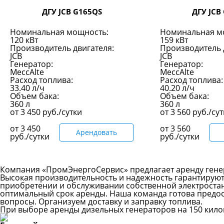
ДГУ JCB G165QS
ДГУ JCB
Номинальная мощность:
Номинальная м
120 кВт
159 кВт
Производитель двигателя:
Производитель 
JCB
JCB
Генератор:
Генератор:
MeccAlte
MeccAlte
Расход топлива:
Расход топлива:
33.40 л/ч
40.20 л/ч
Объем бака:
Объем бака:
360 л
360 л
от
3 450
руб./сутки
от
3 560
руб./су
от
3 450
от
3 560
Арендовать
руб./сутки
руб./сутки
Компания «ПромЭнергоСервис» предлагает аренду генер
Высокая производительность и надежность гарантируют
приобретении и обслуживании собственной электростанц
оптимальный срок аренды. Наша команда готова предо
вопросы. Организуем доставку и заправку топлива.
При выборе аренды дизельных генераторов на 150 килов