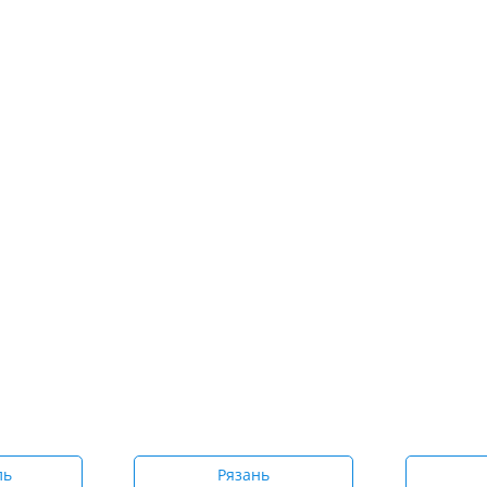
ль
Рязань