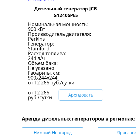
Дизельный генератор JCB
G1240SPE5
Номинальная мощность:
900 кВт
Производитель двигателя:
Perkins
Генератор:
Stamford
Расход топлива:
244 л/ч
Объем бака:
Не указано
Габариты, см:
900x244x244
от
12 266
руб./сутки
от
12 266
Арендовать
руб./сутки
Аренда дизельных генераторов в регионах:
Нижний Новгород
Ярослав