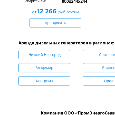
Габариты, см:
900x244x244
12 266
от
руб./сутки
Арендовать
Аренда дизельных генераторов в регионах:
Нижний Новгород
Ярослав
Владимир
Брянск
Кострома
Орел
Компания ООО «ПромЭнергоСерви