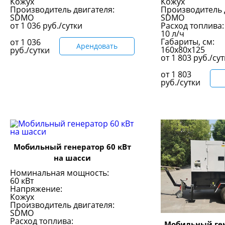
Кожух
Кожух
Производитель двигателя:
Производитель 
SDMO
SDMO
от
1 036
руб./сутки
Расход топлива:
10 л/ч
Габариты, см:
от
1 036
Арендовать
160х80х125
руб./сутки
от
1 803
руб./су
от
1 803
руб./сутки
Мобильный генератор 60 кВт
на шасси
Номинальная мощность:
60 кВт
Напряжение:
Кожух
Производитель двигателя:
SDMO
Расход топлива:
Мобильный ген