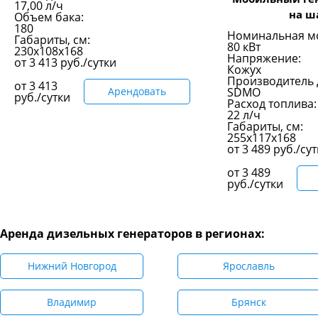
17,00 л/ч
на ш
Объем бака:
180
Номинальная м
Габариты, см:
80 кВт
230х108х168
Напряжение:
от
3 413
руб./сутки
Кожух
Производитель 
от
3 413
Арендовать
SDMO
руб./сутки
Расход топлива:
22 л/ч
Габариты, см:
255x117x168
от
3 489
руб./су
от
3 489
руб./сутки
Аренда дизельных генераторов в регионах:
Нижний Новгород
Ярославль
Владимир
Брянск