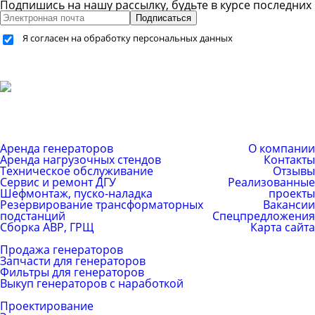
Подпишись на нашу рассылку, будьте в курсе последних
Подписаться
Я согласен на обработку персональных данных
+7 (499) 755-59-34
+7 (926) 325-20-59
info@pes-generator.ru
Каталог услуг
Компания
Аренда генераторов
О компании
Аренда нагрузочных стендов
Контакты
Техническое обслуживание
Отзывы
Сервис и ремонт ДГУ
Реализованные
Шефмонтаж, пуско-наладка
проекты
Резервирование трансформаторных
Вакансии
подстанций
Спецпредложения
Сборка АВР, ГРЩ
Карта сайта
Каталог товаров
Продажа генераторов
Запчасти для генераторов
Фильтры для генераторов
Выкуп генераторов с наработкой
ЕРС (контракт)
Проектирование