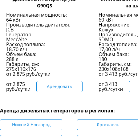
G90QS
на ш
Номинальная мощность:
Номинальная м
64 кВт
60 кВт
Производитель двигателя:
Напряжение:
JCB
Кожух
Генератор:
Производитель 
MeccAlte
SDMO
Расход топлива:
Расход топлива:
18.70 л/ч
17,00 л/ч
Объем бака:
Объем бака:
288 л
180
Габариты, см:
Габариты, см:
275x110x176
230х108х168
от
2 875
руб./сутки
от
3 413
руб./су
от
2 875
от
3 413
Арендовать
руб./сутки
руб./сутки
Аренда дизельных генераторов в регионах:
Нижний Новгород
Ярославль