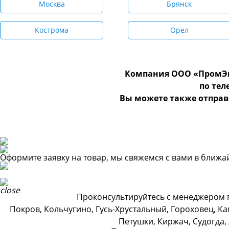
Москва
Брянск
Кострома
Орел
Компания ООО «ПромЭн
по те
Вы можете также отправ
Оформите заявку на товар, мы свяжемся с вами в ближ
Проконсультируйтесь с менеджером по
Покров, Кольчугино, Гусь-Хрустальный, Гороховец, К
Петушки, Киржач, Судогда,