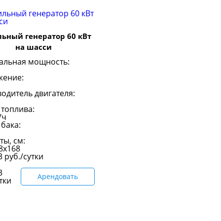
ьный генератор 60 кВт
на шасси
альная мощность:
жение:
одитель двигателя:
 топлива:
/ч
бака:
ты, см:
8х168
13
руб./сутки
3
Арендовать
тки