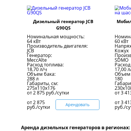
Дизельный генератор JCB
Мобил
G90QS
Номинальная мощность:
Номин
64 кВт
60 кВт
Производитель двигателя:
Напря
JCB
Кожух
Генератор:
Произв
MeccAlte
SDMO
Расход топлива:
Расход
18.70 л/ч
17,00 л
Объем бака:
Объем 
288 л
180
Габариты, см:
Габари
275x110x176
230х10
от
2 875
руб./сутки
от
3 4
от
2 875
от
3 41
Арендовать
руб./сутки
руб./су
Аренда дизельных генераторов в регионах: