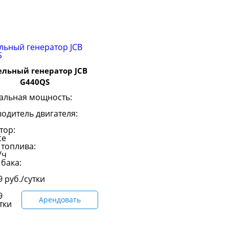
ельный генератор JCB
G440QS
альная мощность:
одитель двигателя:
тор:
te
 топлива:
/ч
бака:
89
руб./сутки
9
Арендовать
тки