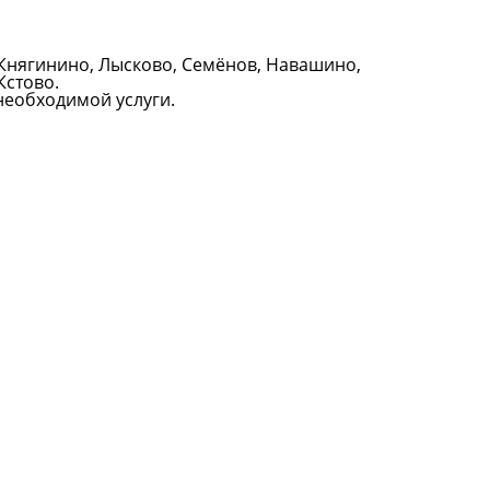
, Княгинино, Лысково, Семёнов, Навашино,
Кстово.
необходимой услуги.