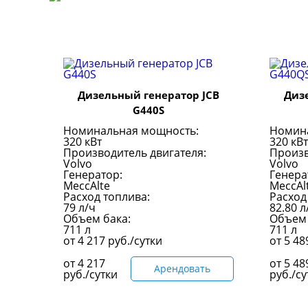
Дизельный генератор JCB
Диз
G440S
Номинальная мощность:
Номин
320 кВт
320 кВт
Производитель двигателя:
Произв
Volvo
Volvo
Генератор:
Генера
MeccAlte
MeccAl
Расход топлива:
Расход
79 л/ч
82.80 л
Объем бака:
Объем 
711 л
711 л
от
4 217
руб./сутки
от
5 4
от
4 217
от
5 48
Арендовать
руб./сутки
руб./су