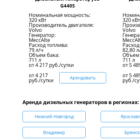
G440S
Номинальная мощность:
Номин
320 кВт
320 кВт
Производитель двигателя:
Произв
Volvo
Volvo
Генератор:
Генера
MeccAlte
MeccAl
Расход топлива:
Расход
79 л/ч
82.80 л
Объем бака:
Объем 
711 л
711 л
от
4 217
руб./сутки
от
5 4
от
4 217
от
5 48
Арендовать
руб./сутки
руб./су
Аренда дизельных генераторов в регионах:
Нижний Новгород
Ярослав
Владимир
Брянск