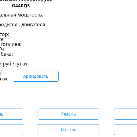
G440QS
альная мощность:
одитель двигателя:
тор:
te
 топлива:
/ч
бака:
89
руб./сутки
9
Арендовать
тки
ль
Рязань
Москва