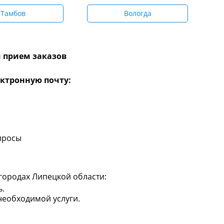
Тамбов
Вологда
 прием заказов
ктронную почту:
просы
 городах Липецкой области:
ь.
необходимой услуги.