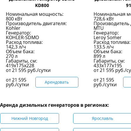
KD800
9
Номинальная мощность:
Номинальная м
800 кВт
728,6 кВт
Производитель двигателя:
Производитель 
Kohler
MTU
Генератор:
Генератор:
KOHLER-SDMO
Leroy Somer
Расход топлива:
Расход топлива:
142,3 л/ч
133.5 л/ч
Объем бака:
Объем бака:
270 л
899 л
Габариты, см:
Габариты, см:
419x175x228
433x177x195
от
21 595
руб./сутки
от
21 595
руб./с
от
21 595
от
21 595
Арендовать
руб./сутки
руб./сутки
Аренда дизельных генераторов в регионах:
Нижний Новгород
Ярославль