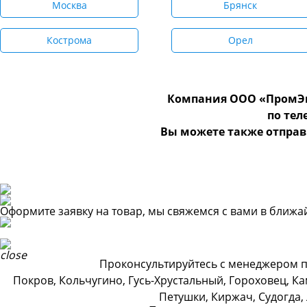
Москва
Брянск
Кострома
Орел
Компания ООО «ПромЭн
по те
Вы можете также отправ
Оформите заявку на товар, мы свяжемся с вами в ближ
Проконсультируйтесь с менеджером по
Покров, Кольчугино, Гусь-Хрустальный, Гороховец, К
Петушки, Киржач, Судогда,