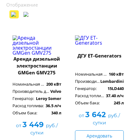
Отображение
ДГУ ET-Generators
Аренда дизельной
электростанции
GMGen GMV275
Номинальная мощность:
160 кВт
Производитель двигателя:
Lombardini
Номинальная мощность:
200 кВт
Генератор:
15LD440
Производитель двигателя:
Volvo
Расход топлива:
37.40 л/ч
Генератор:
Leroy Somer
Объем бака:
245 л
Расход топлива:
36.5 л/ч
Объем бака:
340 л
3 642
от
руб./
сутки
3 449
от
руб./
сутки
Арендовать