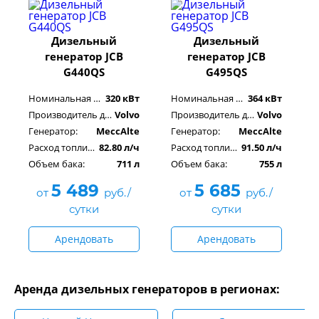
Дизельный
Дизельный
генератор JCB
генератор JCB
G440QS
G495QS
Номинальная мощность:
320 кВт
Номинальная мощность:
364 кВт
Производитель двигателя:
Volvo
Производитель двигателя:
Volvo
Генератор:
MeccAlte
Генератор:
MeccAlte
Расход топлива:
82.80 л/ч
Расход топлива:
91.50 л/ч
Объем бака:
711 л
Объем бака:
755 л
5 489
5 685
от
руб./
от
руб./
сутки
сутки
Арендовать
Арендовать
Аренда дизельных генераторов в регионах: