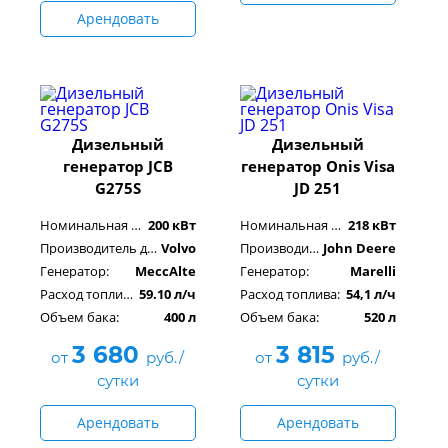
Арендовать
Дизельный
Дизельный
генератор JCB
генератор Onis Visa
G275S
JD 251
Номинальная мощность:
200 кВт
Номинальная мощность:
218 кВт
Производитель двигателя:
Volvo
Производитель двигателя:
John Deere
Генератор:
MeccAlte
Генератор:
Marelli
Расход топлива:
59.10 л/ч
Расход топлива:
54,1 л/ч
Объем бака:
400 л
Объем бака:
520 л
3 680
3 815
от
руб./
от
руб./
сутки
сутки
Арендовать
Арендовать