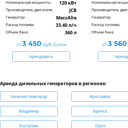
Номинальная мощность:
120 кВт
Номинальная мощн
Производитель двигателя:
JCB
Производитель двиг
Генератор:
MeccAlte
Генератор:
Расход топлива:
33.40 л/ч
Расход топлива:
Объем бака:
360 л
Объем бака:
3 450
3 56
от
руб./сутки
от
Арендовать
Аренд
Аренда дизельных генераторов в регионах:
Нижний Новгород
Ярославль
Владимир
Брянск
Кострома
Орел