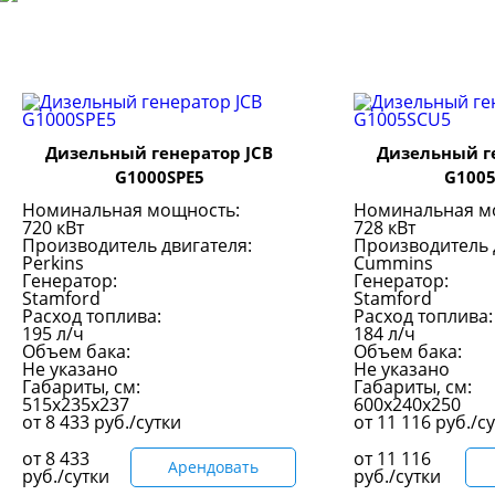
Дизельный генератор JCB
Дизельный г
G1000SPE5
G100
Номинальная мощность:
Номинальная м
720 кВт
728 кВт
Производитель двигателя:
Производитель 
Perkins
Cummins
Генератор:
Генератор:
Stamford
Stamford
Расход топлива:
Расход топлива:
195 л/ч
184 л/ч
Объем бака:
Объем бака:
Не указано
Не указано
Габариты, см:
Габариты, см:
515x235x237
600x240x250
от
8 433
руб./сутки
от
11 116
руб./с
от
8 433
от
11 116
Арендовать
руб./сутки
руб./сутки