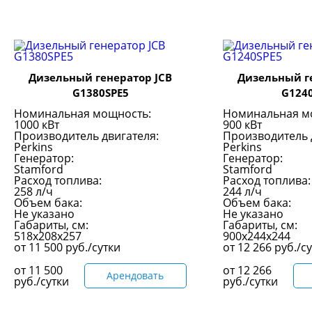
Дизельный генератор JCB
Дизельный г
G1380SPE5
G124
Номинальная мощность:
Номинальная м
1000 кВт
900 кВт
Производитель двигателя:
Производитель 
Perkins
Perkins
Генератор:
Генератор:
Stamford
Stamford
Расход топлива:
Расход топлива:
258 л/ч
244 л/ч
Объем бака:
Объем бака:
Не указано
Не указано
Габариты, см:
Габариты, см:
518x208x257
900x244x244
от
11 500
руб./сутки
от
12 266
руб./с
от
11 500
от
12 266
Арендовать
руб./сутки
руб./сутки