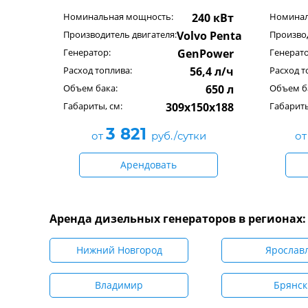
Номинальная мощность:
240 кВт
Номинал
Производитель двигателя:
Volvo Penta
Производ
Генератор:
GenPower
Генерато
Расход топлива:
56,4 л/ч
Расход т
Объем бака:
650 л
Объем б
Габариты, см:
309x150x188
Габариты
3 821
от
руб./сутки
о
Арендовать
Аренда дизельных генераторов в регионах:
Нижний Новгород
Ярослав
Владимир
Брянск