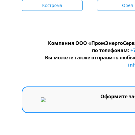
Кострома
Орел
Компания ООО «ПромЭнергоСерви
по телефонам:
+
Вы можете также отправить любые
in
Оформите зая