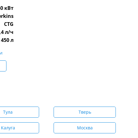
40 кВт
erkins
CTG
,4 л/ч
450 л
и
Тула
Тверь
Калуга
Москва