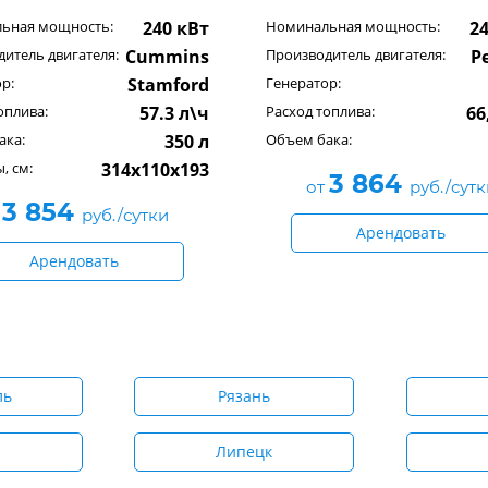
ьная мощность:
240 кВт
Номинальная мощность:
2
итель двигателя:
Cummins
Производитель двигателя:
P
р:
Stamford
Генератор:
оплива:
57.3 л\ч
Расход топлива:
66
ака:
350 л
Объем бака:
, см:
314x110x193
3 864
от
руб./сутк
3 854
т
руб./сутки
Арендовать
Арендовать
ль
Рязань
Липецк