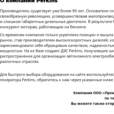
О компании Perkins
Производитель существует уже более 90 лет. Основатели 
своеобразную революцию, усовершенствовав малопроизв
и слишком габаритные дизельные двигатели. В результате 
конкурент моторам, работающим на бензине.
Со временем компания только укрепляла позиции и вышла
рынок, став производителем высокоскоростных дизелей, к
зарекомендовали себя образцовым качеством, надежность
мощностью. На их базе создают ДЭС Perkins, получившие ш
распространение для организации автономного электрообе
различных отраслях.
Для быстрого выбора оборудования на сайте воспользуйте
генератора Perkins, обратитесь к нам через указанные ниже
Компания ООО «Пром
по т
Вы можете также отпр