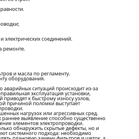
равности.
роводки;
 и электрических соединений.
а ремонте.
ров и масла по регламенту.
нту оборудования.
о аварийных ситуаций происходит из-за
правильная эксплуатация установки,
 приводят к быстрому износу узлов,
ной причиной поломки выступает
проводки.
шенных нагрузок или агрессивных сред.
их раннее выявление способно существенно
ление элементов электропроводки.
олько обнаружить скрытые дефекты, но и
уют системного подхода: необходимо
лять плановую замену фильтров и щеток, а