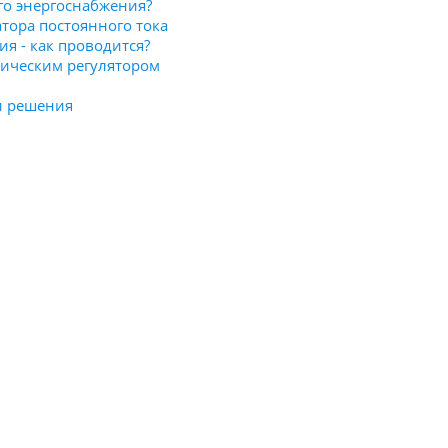
го энергоснабжения?
тора постоянного тока
я - как проводится?
ническим регулятором
и решения