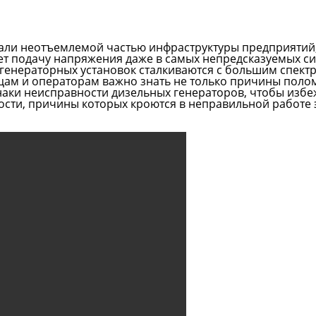
али неотъемлемой частью инфраструктуры предприятий,
т подачу напряжения даже в самых непредсказуемых си
генераторных установок сталкиваются с большим спект
цам и операторам важно знать не только причины поломо
аки неисправности дизельных генераторов, чтобы избе
ности, причины которых кроются в неправильной работе 