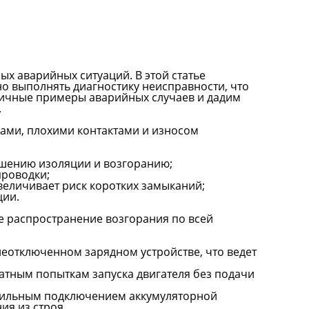
х аварийных ситуаций. В этой статье
о выполнять диагностику неисправности, что
ипичные примеры аварийных случаев и дадим
.
ками, плохими контактами и износом
ушению изоляции и возгоранию;
проводки;
величивает риск коротких замыканий;
ции.
е распространение возгорания по всей
еотключенном зарядном устройстве, что ведет
атным попыткам запуска двигателя без подачи
авильным подключением аккумуляторной
ия из строя.