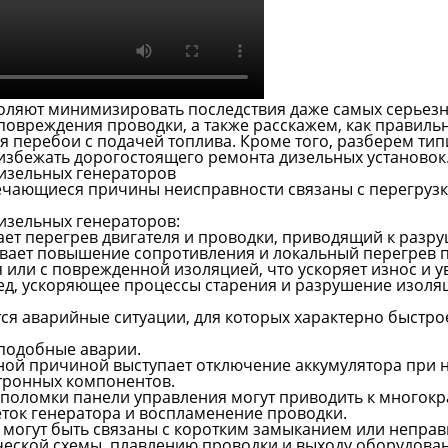
оляют минимизировать последствия даже самых серьезны
овреждения проводки, а также расскажем, как правильн
тся перебои с подачей топлива. Кроме того, разберем т
избежать дорогостоящего ремонта дизельных установок
изельных генераторов
речающиеся причины неисправности связаны с перегруз
изельных генераторов:
ает перегрев двигателя и проводки, приводящий к разр
ывает повышение сопротивления и локальный перегрев 
или с поврежденной изоляцией, что ускоряет износ и у
ред, ускоряющее процессы старения и разрушение изоля
ся аварийные ситуации, для которых характерно быстро
подобные аварии.
ной причиной выступает отключение аккумулятора при н
ктронных компонентов.
поломки панели управления могут приводить к многокр
еток генератора и воспламенение проводки.
 могут быть связаны с коротким замыканием или непр
ческой схемы, плавлению проводки и выходу оборудован