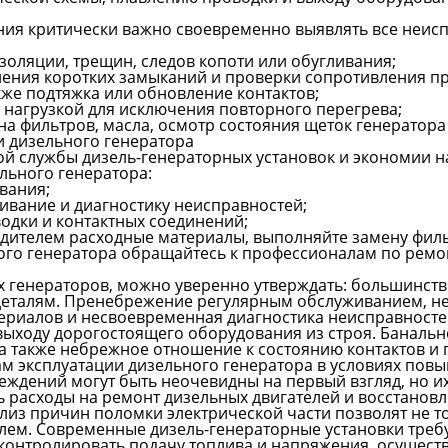
ия критически важно своевременно выявлять все неисп
оляции, трещин, следов копоти или обугливания;
ления коротких замыканий и проверки сопротивления п
кже подтяжка или обновление контактов;
 нагрузкой для исключения повторного перегрева;
а фильтров, масла, осмотр состояния щеток генератора
и дизельного генератора
й службы дизель-генераторных установок и экономии н
льного генератора:
вания;
ивание и диагностику неисправностей;
водки и контактных соединений;
дителем расходные материалы, выполняйте замену фильт
ого генератора обращайтесь к профессионалам по ремо
 генераторов, можно уверенно утверждать: большинств
деталям. Пренебрежение регулярным обслуживанием, не
риалов и несвоевременная диагностика неисправностей
выходу дорогостоящего оборудования из строя. Баналь
а также небрежное отношение к состоянию контактов и 
 эксплуатации дизельного генератора в условиях повы
еждений могут быть неочевидны на первый взгляд, но 
ь расходы на ремонт дизельных двигателей и восстанов
лиз причин поломки электрической части позволят не т
лем. Современные дизель-генераторные установки треб
 контролировать подачу топлива и напряжения, осуществ