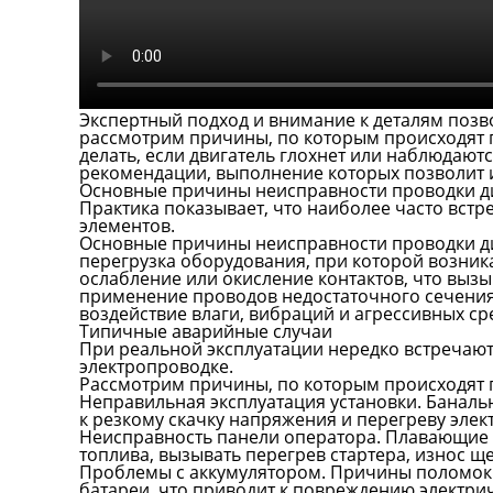
Экспертный подход и внимание к деталям позв
рассмотрим причины, по которым происходят п
делать, если двигатель глохнет или наблюдаю
рекомендации, выполнение которых позволит 
Основные причины неисправности проводки д
Практика показывает, что наиболее часто вст
элементов.
Основные причины неисправности проводки д
перегрузка оборудования, при которой возник
ослабление или окисление контактов, что выз
применение проводов недостаточного сечения 
воздействие влаги, вибраций и агрессивных с
Типичные аварийные случаи
При реальной эксплуатации нередко встречают
электропроводке.
Рассмотрим причины, по которым происходят 
Неправильная эксплуатация установки. Баналь
к резкому скачку напряжения и перегреву эле
Неисправность панели оператора. Плавающие 
топлива, вызывать перегрев стартера, износ щ
Проблемы с аккумулятором. Причины поломок
батареи, что приводит к повреждению электри