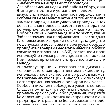
Диагностика неисправности проводки
Для обеспечения надежной работы оборудован
Этапы диагностики и устранения поломок:
визуальный осмотр на наличие повреждений из
использование мультиметра для точного выяв
замена поврежденных участков проводки, а та
обязательная проверка работы генератора под
регулярное техническое обслуживание — замен
Профилактика и рекомендации по эксплуатаци
Заблаговременная профилактика — залог долго
Ключевые рекомендации по эксплуатации дизе
не допускайте перегрева и перегрузки оборудо
проводите своевременное техническое обслуж
следите за исправностью АКБ, состоянием про
используйте только рекомендованные произво
При первых признаках неисправности дизельн
Выводы
Анализируя причины неисправности дизельных
человеческого фактора и невнимательности к 
использование некачественных расходных мате
повреждению изоляции, а иногда и к полному 
несвоевременная замена фильтров или масла, 
Особое внимание необходимо уделять вопросам
Следует помнить, что причины поломок и повр
продлить срок службы оборудования, сократит
Комплексная диагностика неисправности и ана
предотвратить развитие более серьезных проб
регулярно проверять износ щеток генератора,