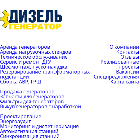
+7 (499) 755-59-34
+7 (926) 325-20-59
info@pes-generator.ru
Каталог услуг
Компания
Аренда генераторов
О компании
Аренда нагрузочных стендов
Контакты
Техническое обслуживание
Отзывы
Сервис и ремонт ДГУ
Реализованные
Шефмонтаж, пуско-наладка
проекты
Резервирование трансформаторных
Вакансии
подстанций
Спецпредложения
Сборка АВР, ГРЩ
Карта сайта
Каталог товаров
Продажа генераторов
Запчасти для генераторов
Фильтры для генераторов
Выкуп генераторов с наработкой
ЕРС (контракт)
Проектирование
Энергоаудит
Мониторинг и диспетчеризация
Автоматизация станций
Синхронизация станций