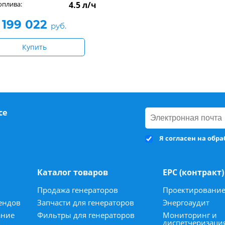
оплива:
4.5 л/ч
199 022
руб.
Купить
се
Я согласен на обр
Каталог товаров
ЕРС (контракт)
Продажа генераторов
Проектировани
ендов
Запчасти для генераторов
Энергоаудит
ание
Фильтры для генераторов
Мониторинг и
диспетчеризаци