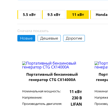
5.5 кВт
9.5 кВт
11 кВт
Honda
Сначала показать
Новые
Дешевые
Дорогие
Портативный бензиновый
Порт
генератор CTG CX14000A
генер
Номинальная мощность:
11 кВт
Номинал
Напряжение:
230 В
Напряже
Производитель двигателя:
LIFAN
Производ