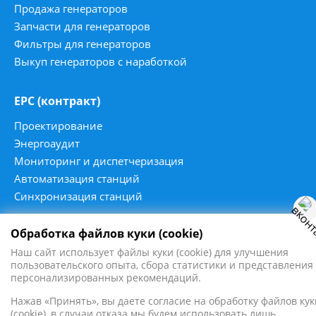
Продажа генераторов
Запчасти для генераторов
Фильтры для генераторов
Выкуп генераторов с наработкой
ЕРС (контракт)
Проектирование
Энергоаудит
Мониторинг и диспетчеризация
Автоматизация станций
Синхронизация станций
Обработка файлов куки (cookie)
Наш сайт использует файлы куки (cookie) для улучшения
2016 - 2026
пользовательского опыта, сбора статистики и представления
ПромЭнергоСервис ©
персонализированных рекомендаций.
Все права защищены
Нажав «Принять», вы даете согласие на обработку файлов кук
(cookie), в случаи отказа мы будем использовать лишь