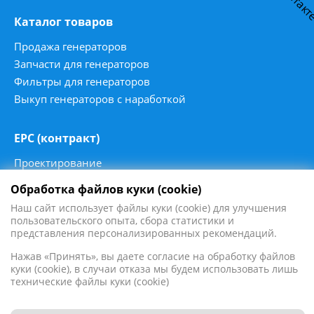
Каталог товаров
Продажа генераторов
Запчасти для генераторов
Фильтры для генераторов
Выкуп генераторов с наработкой
ЕРС (контракт)
Проектирование
Энергоаудит
Обработка файлов куки (cookie)
Мониторинг и диспетчеризация
Наш сайт использует файлы куки (cookie) для улучшения
Автоматизация станций
пользовательского опыта, сбора статистики и
Синхронизация станций
представления персонализированных рекомендаций.
Нажав «Принять», вы даете согласие на обработку файлов
куки (cookie), в случаи отказа мы будем использовать лишь
технические файлы куки (cookie)
2016 - 2026