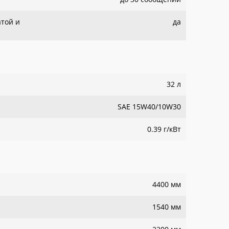
атой и
да
32 л
SAE 15W40/10W30
0.39 г/кВт
4400 мм
1540 мм