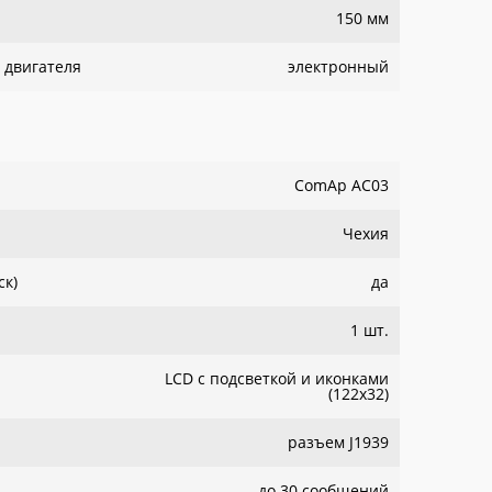
150 мм
 двигателя
электронный
ComAp AC03
Чехия
ск)
да
1 шт.
LCD с подсветкой и иконками
(122x32)
разъем J1939
до 30 сообщений