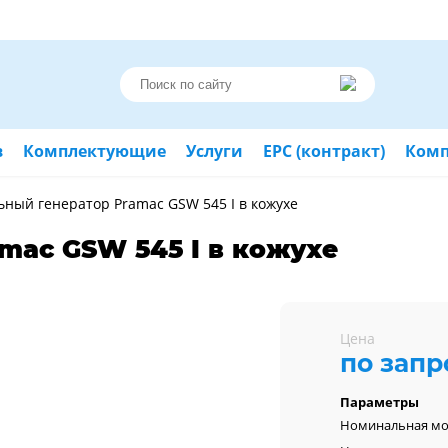
в
Комплектующие
Услуги
ЕРС (контракт)
Ком
ьный генератор Pramac GSW 545 I в кожухе
mac GSW 545 I в кожухе
Цена
по запр
Параметры
Номинальная м