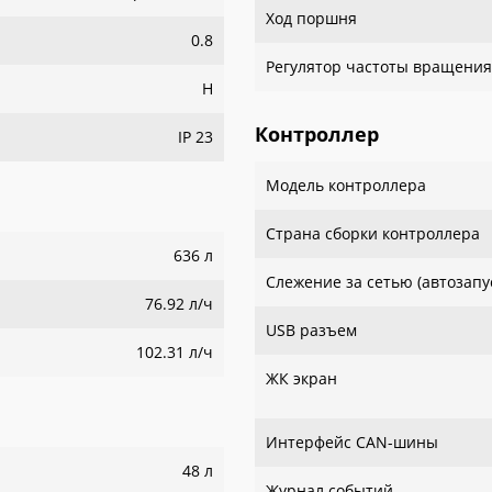
Ход поршня
0.8
Регулятор частоты вращения
H
Контроллер
IP 23
Модель контроллера
Страна сборки контроллера
636 л
Слежение за сетью (автозапу
76.92 л/ч
USB разъем
102.31 л/ч
ЖК экран
Интерфейс CAN-шины
48 л
Журнал событий