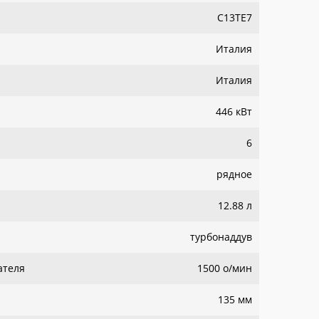
C13TE7
Италия
Италия
446 кВт
6
рядное
12.88 л
турбонаддув
ателя
1500 о/мин
135 мм