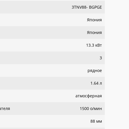
3TNV88- BGPGE
Япония
Япония
13.3 кВт
3
рядное
1.64 л
атмосферная
ателя
1500 о/мин
88 мм