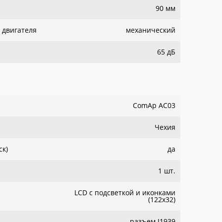
90 мм
 двигателя
механический
65 дБ
ComAp AC03
Чехия
ск)
да
1 шт.
LCD с подсветкой и иконками
(122x32)
разъем J1939