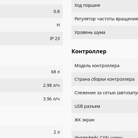
Ход поршня
0.8
Регулятор частоты вращения
H
Уровень шума
IP 23
Контроллер
Модель контроллера
68 л
Страна сборки контроллера
2.98 л/ч
Слежение за сетью (автозапу
3.96 л/ч
USB разъем
ЖК экран
2 л
Интерфейс CAN-шины