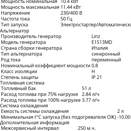
Мощность номинальная
10.4 кВт
Мощность максимальная
11.44 кВт
Напряжение
230/400 В
Частота тока
50 Гц
Тип запуска
Электростартер/Автоматическ
Альтернатор
Производитель генератор
Linz
Модель генератора
E1S13MD
Страна сборки генератора
Италия
Тип альтернатора
синхронный
Род тока
переменный
Номинальный коэффициент мощности
0.8
Класс изоляции
H
Степень защиты
IP 21
Топливная система
Топливный бак
51 л
Расход топлива при 75% нагрузке
2.84 л/ч
Расход топлива при 100% нагрузке
3.77 л/ч
Система охлаждения
Емкость системы охлаждения
2 л
Минимальная t°С запуска (без подогревателя ОЖ)
-10.00
Дополнительная информация
Межсервисный интервал
250 м.ч.