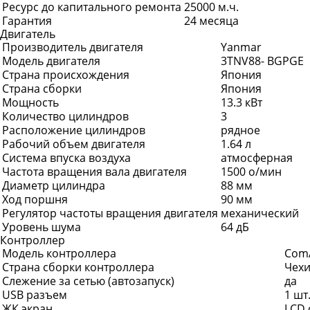
Ресурс до капитального ремонта
25000 м.ч.
Гарантия
24 месяца
Двигатель
Производитель двигателя
Yanmar
Модель двигателя
3TNV88- BGPGE
Страна происхождения
Япония
Страна сборки
Япония
Мощность
13.3 кВт
Количество цилиндров
3
Расположение цилиндров
рядное
Рабочий объем двигателя
1.64 л
Система впуска воздуха
атмосферная
Частота вращения вала двигателя
1500 о/мин
Диаметр цилиндра
88 мм
Ход поршня
90 мм
Регулятор частоты вращения двигателя
механический
Уровень шума
64 дБ
Контроллер
Модель контроллера
Com
Страна сборки контроллера
Чех
Слежение за сетью (автозапуск)
да
USB разъем
1 шт
ЖК экран
LCD 