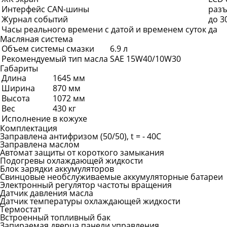
Интерфейс CAN-шины
разъ
Журнал событий
до 3
Часы реального времени с датой и временем суток
да
Масляная система
Объем системы смазки
6.9 л
Рекомендуемый тип масла
SAE 15W40/10W30
Габариты
Длина
1645 мм
Ширина
870 мм
Высота
1072 мм
Вес
430 кг
Исполнение
в кожухе
Комплектация
Заправлена антифризом (50/50), t = - 40C
Заправлена маслом
Автомат защиты от короткого замыкания
Подогревы охлаждающей жидкости
Блок зарядки аккумуляторов
Свинцовые необслуживаемые аккумуляторные батареи
Электронный регулятор частоты вращения
Датчик давления масла
Датчик температуры охлаждающей жидкости
Термостат
Встроенный топливный бак
Запираемая дверца панели управления