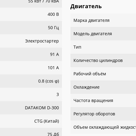
55 кВт / 70 кВА
Двигатель
400 В
Марка двигателя
50 Гц
Модель двигателя
Электростартер
Тип
91 А
Количество цилиндров
101 А
Рабочий объём
0.8 (сos φ)
Охлаждение
3
Частота вращения
DATAKOM D-300
Регулятор оборотов
CTG (Китай)
Объем охлаждающей жидкос
75 Дб