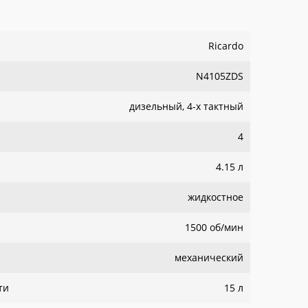
Ricardo
N4105ZDS
дизельный, 4-х тактный
4
4.15 л
жидкостное
1500 об/мин
механический
ти
15 л