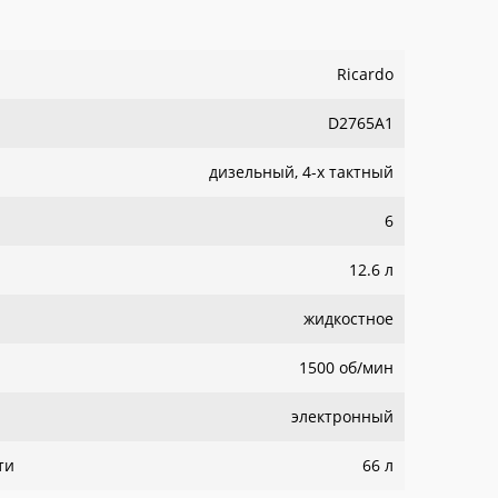
Ricardo
D2765A1
дизельный, 4-х тактный
6
12.6 л
жидкостное
1500 об/мин
электронный
ти
66 л