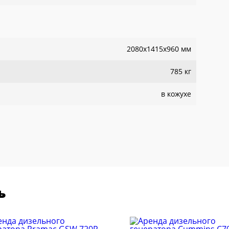
2080x1415x960 мм
785 кг
в кожухе
ь