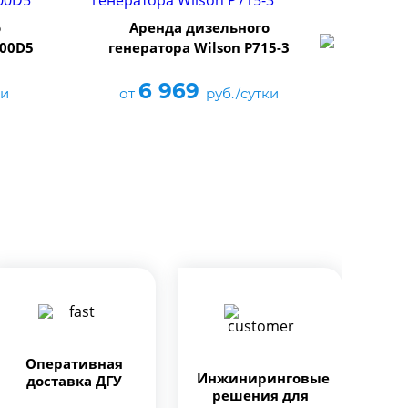
генер
о
Аренда дизельного
700D5
генератора Wilson P715-3
от
6 969
ки
от
руб./сутки
Оперативная
Инжиниринговые
доставка ДГУ
решения для