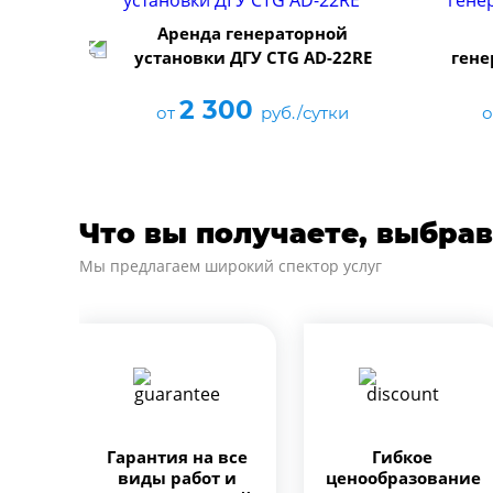
р CTG
Аренда генераторной
установки ДГУ CTG AD-22RE
гене
2 300
тки
от
руб./сутки
Что вы получаете, выбрав
Мы предлагаем широкий спектор услуг
Гарантия на все
Гибкое
виды работ и
ценообразование