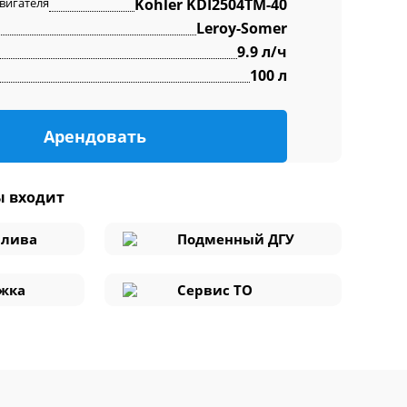
вигателя
Kohler KDI2504TM-40
Leroy-Somer
9.9 л/ч
100 л
Арендовать
ы входит
плива
Подменный ДГУ
жка
Сервис ТО