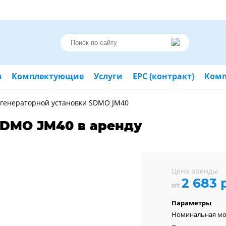
в
Комплектующие
Услуги
ЕРС (контракт)
Ком
 генераторной установки SDМО JМ40
SDMO JM40 в аренду
Цена аренды
2 683 
от
Параметры
Номинальная м