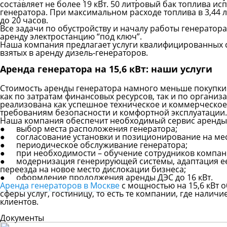
составляет не более 19 кВт. 50 литровый бак топлива и
генератора. При максимальном расходе топлива в 3,44 л
до 20 часов.
Все задачи по обустройству и началу работы генератор
аренду электростанцию “под ключ”.
Наша компания предлагает услуги квалифицированных с
взятых в аренду дизель-генераторов.
Аренда генератора на 15,6 кВт: наши услуги
Стоимость аренды генератора намного меньше покупки 
как по затратам финансовых ресурсов, так и по орган
реализована как успешное техническое и коммерческое р
требованиям безопасности и комфортной эксплуатации.
Наша компания обеспечит необходимый сервис аренды ге
●
выбор места расположения генератора;
●
согласование установки и позиционирование на ме
●
периодическое обслуживание генератора;
●
при необходимости – обучение сотрудников компа
●
модернизация генерирующей системы, адаптация ее
переезда на новое место дислокации бизнеса;
●
оформление продолжения аренды ДЭС до 16 кВт.
Аренда генераторов в Москве
с мощностью на 15,6 кВт 
сферы услуг, гостиницу, то есть те компании, где нал
клиентов.
Документы