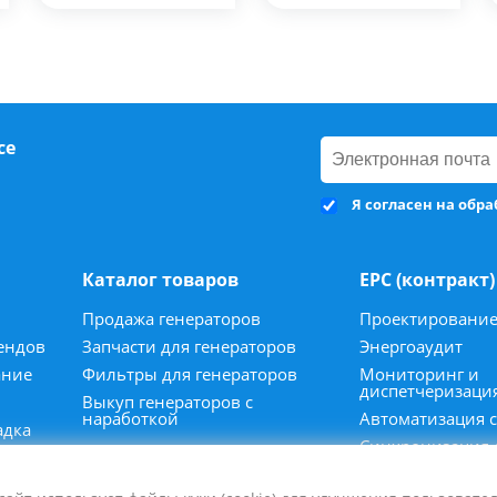
се
Я согласен на обр
Каталог товаров
ЕРС (контракт)
Продажа генераторов
Проектировани
ендов
Запчасти для генераторов
Энергоаудит
ание
Фильтры для генераторов
Мониторинг и
диспетчеризаци
Выкуп генераторов с
наработкой
Автоматизация 
адка
Синхронизация 