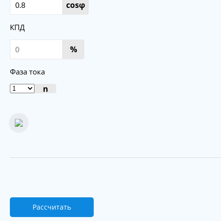
cosφ
КПД
%
Фаза тока
n
Рассчитать