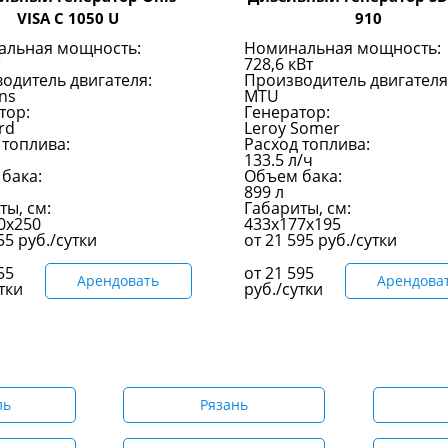
VISA C 1050 U
910
альная мощность:
Номинальная мощность:
728,6 кВт
одитель двигателя:
Производитель двигателя
ns
MTU
тор:
Генератор:
rd
Leroy Somer
 топлива:
Расход топлива:
133.5 л/ч
бака:
Объем бака:
899 л
ты, см:
Габариты, см:
0х250
433x177x195
055
руб./сутки
от
21 595
руб./сутки
55
от
21 595
Арендовать
Арендова
тки
руб./сутки
ль
Рязань