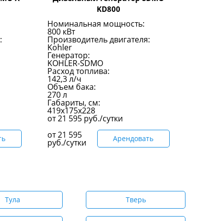
KD800
Номинальная мощность:
800 кВт
:
Производитель двигателя:
Kohler
Генератор:
KOHLER-SDMO
Расход топлива:
142,3 л/ч
Объем бака:
270 л
Габариты, см:
419x175x228
от
21 595
руб./сутки
от
21 595
ть
Арендовать
руб./сутки
Тула
Тверь