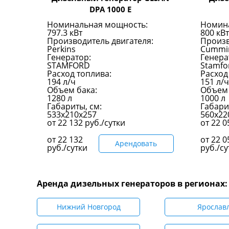
DPA 1000 E
Номинальная мощность:
Номин
797.3 кВт
800 кВт
Производитель двигателя:
Произв
Perkins
Cummi
Генератор:
Генера
STAMFORD
Stamfo
Расход топлива:
Расход
194 л/ч
151 л/ч
Объем бака:
Объем 
1280 л
1000 л
Габариты, см:
Габари
533x210x257
560х22
от
22 132
руб./сутки
от
22 
от
22 132
от
22 0
Арендовать
руб./сутки
руб./су
Аренда дизельных генераторов в регионах:
Нижний Новгород
Ярослав