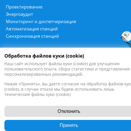
Проектирование
Энергоаудит
Мониторинг и диспетчеризация
Автоматизация станций
Синхронизация станций
Обработка файлов куки (cookie)
Наш сайт использует файлы куки (cookie) для улучшения
2016 - 2026
пользовательского опыта, сбора статистики и представления
ПромЭнергоСервис ©
персонализированных рекомендаций.
Все права защищены
Нажав «Принять», вы даете согласие на обработку файлов кук
(cookie), в случаи отказа мы будем использовать лишь
технические файлы куки (cookie)
Отклонить
Принять