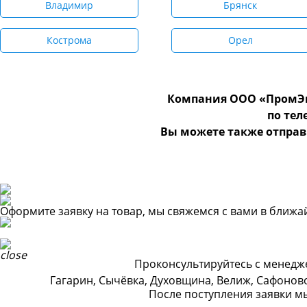
Владимир
Брянск
Кострома
Орел
Компания ООО «ПромЭн
по те
Вы можете также отправ
Оформите заявку на товар, мы свяжемся с вами в ближ
Проконсультируйтесь с менедже
Гагарин, Сычёвка, Духовщина, Велиж, Сафоново
После поступления заявки м