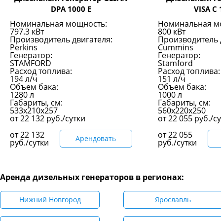
DPA 1000 E
VISA C 
Номинальная мощность:
Номинальная м
797.3 кВт
800 кВт
Производитель двигателя:
Производитель 
Perkins
Cummins
Генератор:
Генератор:
STAMFORD
Stamford
Расход топлива:
Расход топлива:
194 л/ч
151 л/ч
Объем бака:
Объем бака:
1280 л
1000 л
Габариты, см:
Габариты, см:
533x210x257
560х220х250
от
22 132
руб./сутки
от
22 055
руб./с
от
22 132
от
22 055
Арендовать
руб./сутки
руб./сутки
Аренда дизельных генераторов в регионах:
Нижний Новгород
Ярославль