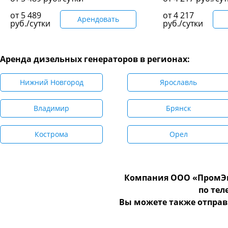
от
5 489
от
4 217
Арендовать
руб./сутки
руб./сутки
Аренда дизельных генераторов в регионах:
Нижний Новгород
Ярославль
Владимир
Брянск
Кострома
Орел
Компания ООО «ПромЭн
по те
Вы можете также отправ