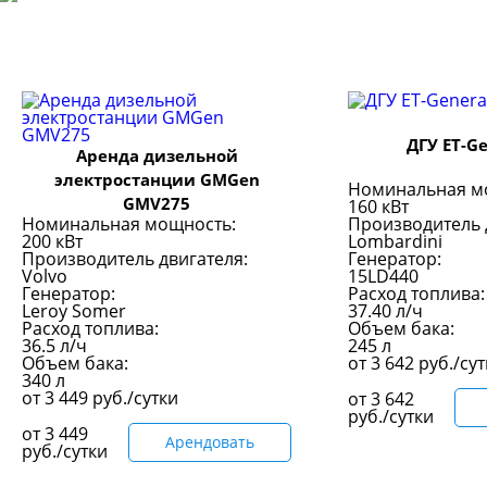
ДГУ ET-G
Аренда дизельной
электростанции GMGen
Номинальная м
GMV275
160 кВт
Номинальная мощность:
Производитель 
200 кВт
Lombardini
Производитель двигателя:
Генератор:
Volvo
15LD440
Генератор:
Расход топлива:
Leroy Somer
37.40 л/ч
Расход топлива:
Объем бака:
36.5 л/ч
245 л
Объем бака:
от
3 642
руб./су
340 л
от
3 449
руб./сутки
от
3 642
руб./сутки
от
3 449
Арендовать
руб./сутки