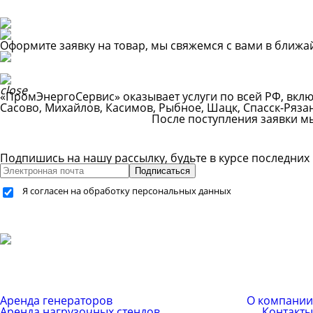
Оформите заявку на товар, мы свяжемся с вами в ближ
«ПромЭнергоСервис» оказывает услуги по всей РФ, вклю
Сасово, Михайлов, Касимов, Рыбное, Шацк, Спасск-Ряза
После поступления заявки м
Подпишись на нашу рассылку, будьте в курсе последних
Подписаться
Я согласен на обработку персональных данных
+7 (499) 755-59-34
+7 (926) 325-20-59
info@pes-generator.ru
Каталог услуг
Компания
Аренда генераторов
О компании
Аренда нагрузочных стендов
Контакты