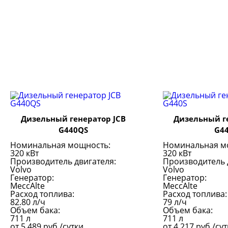
Дизельный генератор JCB
Дизельный г
G440QS
G4
Номинальная мощность:
Номинальная м
320 кВт
320 кВт
Производитель двигателя:
Производитель 
Volvo
Volvo
Генератор:
Генератор:
MeccAlte
MeccAlte
Расход топлива:
Расход топлива:
82.80 л/ч
79 л/ч
Объем бака:
Объем бака:
711 л
711 л
от
5 489
руб./сутки
от
4 217
руб./су