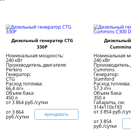
Дизельный генератор CTG
Дизельный
330P
Cummins
Номинальная мощность:
Номинальная м
240 кВт
240 кВт
Производитель двигателя:
Производитель 
Perkins
Cummins
Генератор:
Генератор:
CTG
Stamford
Расход топлива:
Расход топлива:
66,4 л/ч
57.3 л\ч
Объем бака:
Объем бака:
450 л
350 л
от
3 864
руб./сутки
Габариты, см:
314x110x193
от
3 854
руб./су
от
3 864
Арендовать
руб./сутки
от
3 854
руб./сутки