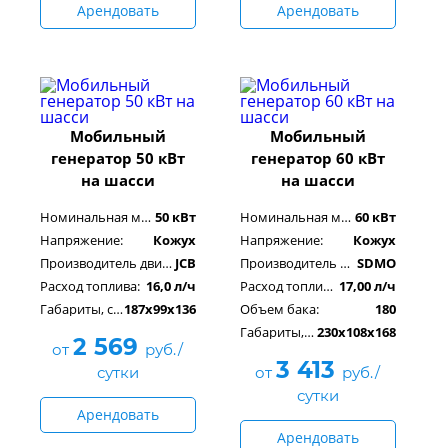
Арендовать
Арендовать
Мобильный
Мобильный
генератор 50 кВт
генератор 60 кВт
на шасси
на шасси
Номинальная мощность:
50 кВт
Номинальная мощность:
60 кВт
Напряжение:
Кожух
Напряжение:
Кожух
Производитель двигателя:
JCB
Производитель двигателя:
SDMO
Расход топлива:
16,0 л/ч
Расход топлива:
17,00 л/ч
Габариты, см:
187х99х136
Объем бака:
180
Габариты, см:
230х108х168
2 569
от
руб./
3 413
сутки
от
руб./
сутки
Арендовать
Арендовать