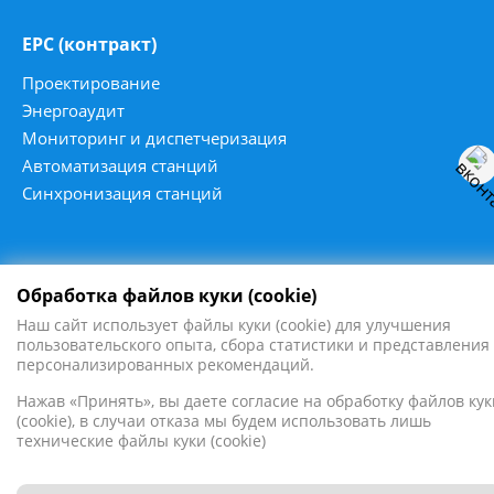
ЕРС (контракт)
Проектирование
Энергоаудит
Мониторинг и диспетчеризация
Автоматизация станций
Синхронизация станций
Обработка файлов куки (cookie)
2016 - 2026
ПромЭнергоСервис ©
Наш сайт использует файлы куки (cookie) для улучшения
Все права защищены
пользовательского опыта, сбора статистики и представления
персонализированных рекомендаций.
Нажав «Принять», вы даете согласие на обработку файлов кук
(cookie), в случаи отказа мы будем использовать лишь
технические файлы куки (cookie)