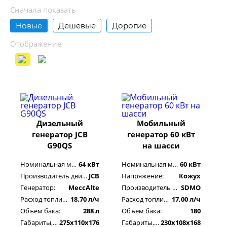
Сначала показать
Новые
Дешевые
Дорогие
Отображение
Дизельный
Мобильный
генератор JCB
генератор 60 кВт
G90QS
на шасси
Номинальная мощность:
64 кВт
Номинальная мощность:
60 кВт
Производитель двигателя:
JCB
Напряжение:
Кожух
Генератор:
MeccAlte
Производитель двигателя:
SDMO
Расход топлива:
18.70 л/ч
Расход топлива:
17,00 л/ч
Объем бака:
288 л
Объем бака:
180
Габариты, см:
275x110x176
Габариты, см:
230х108х168