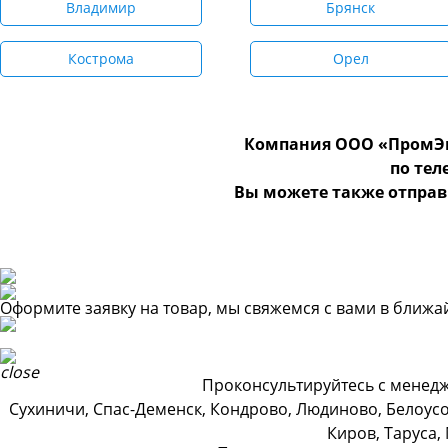
Владимир
Брянск
Кострома
Орел
Компания ООО «ПромЭн
по те
Вы можете также отправ
Оформите заявку на товар, мы свяжемся с вами в ближ
Проконсультируйтесь с менедж
Сухиничи, Спас-Деменск, Кондрово, Людиново, Белоусо
Киров, Таруса