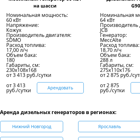
на шасси
G9
Номинальная мощность:
Номинальная м
60 кВт
64 кВт
Напряжение:
Производитель 
Кожух
JCB
Производитель двигателя:
Генератор:
SDMO
MeccAlte
Расход топлива:
Расход топлива:
17,00 л/ч
18.70 л/ч
Объем бака:
Объем бака:
180
288 л
Габариты, см:
Габариты, см:
230х108х168
275x110x176
от
3 413
руб./сутки
от
2 875
руб./су
от
3 413
от
2 875
Арендовать
руб./сутки
руб./сутки
Аренда дизельных генераторов в регионах:
Нижний Новгород
Ярославль