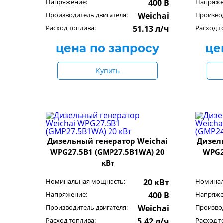
Напряжение:
400 В
Напряже
Производитель двигателя:
Weichai
Производ
Расход топлива:
51.13 л/ч
Расход т
цена по запросу
це
Купить
Дизельный генератор Weichai
Дизел
WPG27.5B1 (GMP27.5B1WA) 20
WPG2
кВт
Номинальная мощность:
20 кВт
Номинал
Напряжение:
400 В
Напряже
Производитель двигателя:
Weichai
Производ
Расход топлива:
5.42 л/ч
Расход т