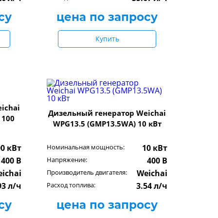
су
цена по запросу
Купить
ichai
Дизельный генератор Weichai
 100
WPG13.5 (GMP13.5WA) 10 кВт
00 кВт
Номинальная мощность:
10 кВт
400 В
Напряжение:
400 В
ichai
Производитель двигателя:
Weichai
93 л/ч
Расход топлива:
3.54 л/ч
су
цена по запросу