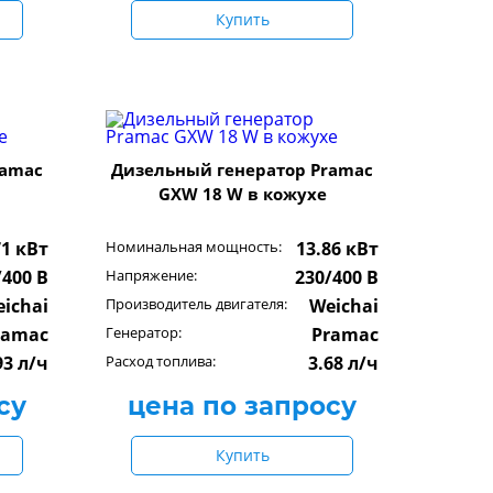
Купить
ramac
Дизельный генератор Pramac
GXW 18 W в кожухе
71 кВт
Номинальная мощность:
13.86 кВт
/400 В
Напряжение:
230/400 В
ichai
Производитель двигателя:
Weichai
ramac
Генератор:
Pramac
93 л/ч
Расход топлива:
3.68 л/ч
су
цена по запросу
Купить