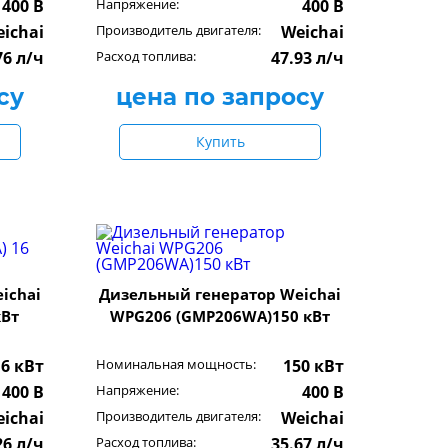
400 В
Напряжение:
400 В
ichai
Производитель двигателя:
Weichai
76 л/ч
Расход топлива:
47.93 л/ч
су
цена по запросу
Купить
ichai
Дизельный генератор Weichai
кВт
WPG206 (GMP206WA)150 кВт
16 кВт
Номинальная мощность:
150 кВт
400 В
Напряжение:
400 В
ichai
Производитель двигателя:
Weichai
26 л/ч
Расход топлива:
35.67 л/ч