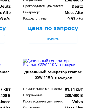
/400 В
230/400 В
Deutz
Производитель двигателя:
Deutz
c Alte
Генератор:
Mecc Alte
93 л/ч
Расход топлива:
9.93 л/ч
су
цена по запросу
Купить
ramac
Дизельный генератор Pramac
GSW 110 V в кожухе
67 кВт
Номинальная мощность:
81.14 кВт
/400 В
Напряжение:
230/400 В
-Iveco
Производитель двигателя:
Volvo
Генератор: