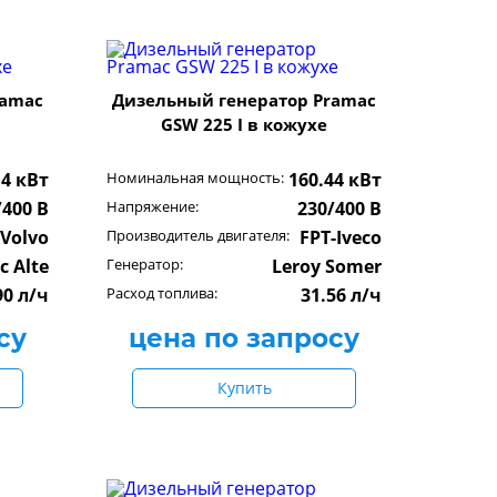
ramac
Дизельный генератор Pramac
GSW 225 I в кожухе
14 кВт
Номинальная мощность:
160.44 кВт
/400 В
Напряжение:
230/400 В
Volvo
Производитель двигателя:
FPT-Iveco
c Alte
Генератор:
Leroy Somer
90 л/ч
Расход топлива:
31.56 л/ч
су
цена по запросу
Купить