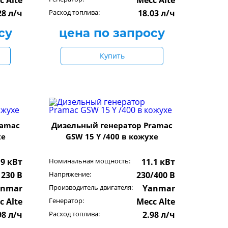
c Alte
Mecc Alte
28 л/ч
Расход топлива:
18.03 л/ч
су
цена по запросу
Купить
ramac
Дизельный генератор Pramac
хе
GSW 15 Y /400 в кожухе
9 кВт
Номинальная мощность:
11.1 кВт
230 В
Напряжение:
230/400 В
anmar
Производитель двигателя:
Yanmar
c Alte
Генератор:
Mecc Alte
98 л/ч
Расход топлива:
2.98 л/ч