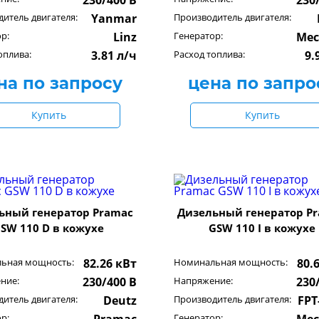
230/400 В
230
итель двигателя:
Yanmar
Производитель двигателя:
р:
Linz
Генератор:
Mec
оплива:
3.81 л/ч
Расход топлива:
9.
на по запросу
цена по запро
Купить
Купить
ьный генератор Pramac
Дизельный генератор P
SW 110 D в кожухе
GSW 110 I в кожухе
ьная мощность:
82.26 кВт
Номинальная мощность:
80.
ние:
230/400 В
Напряжение:
230
итель двигателя:
Deutz
Производитель двигателя:
FPT
р:
Генератор: