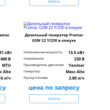
Купить
ramac
Дизельный генератор Pramac
GSW 22 Y/230 в кожухе
81 кВт
Номинальная мощность:
13.5 кВт
/400 В
Напряжение:
230 В
MTU
Производитель двигателя:
Yanmar
c Alte
Генератор:
Mecc Alte
16 л/ч
Расход топлива:
3.80 л/ч
су
цена по запросу
Купить