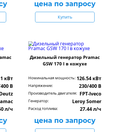
су
цена по запросу
Купить
ramac
Дизельный генератор Pramac
GSW 170 I в кожухе
11 кВт
Номинальная мощность:
126.54 кВт
/400 В
Напряжение:
230/400 В
Deutz
Производитель двигателя:
FPT-Iveco
ramac
Генератор:
Leroy Somer
50 л/ч
Расход топлива:
27.44 л/ч
су
цена по запросу