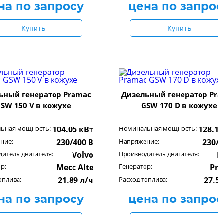
на по запросу
цена по запро
Купить
Купить
ьный генератор Pramac
Дизельный генератор P
SW 150 V в кожухе
GSW 170 D в кожухе
ьная мощность:
104.05 кВт
Номинальная мощность:
128.
ние:
230/400 В
Напряжение:
230
итель двигателя:
Volvo
Производитель двигателя:
р:
Mecc Alte
Генератор:
P
оплива:
21.89 л/ч
Расход топлива:
27.
на по запросу
цена по запро