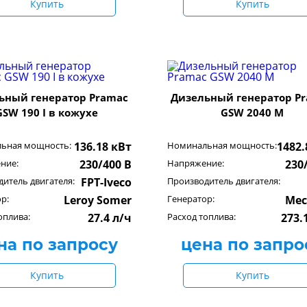
Купить
Купить
ьный генератор Pramac
Дизельный генератор P
GSW 190 I в кожухе
GSW 2040 M
ьная мощность:
136.18 кВт
Номинальная мощность:
1482.
ние:
230/400 В
Напряжение:
230
итель двигателя:
FPT-Iveco
Производитель двигателя:
р:
Leroy Somer
Генератор:
Mec
оплива:
27.4 л/ч
Расход топлива:
273.
на по запросу
цена по запро
Купить
Купить