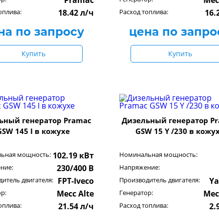
Pramac
Mec
оплива:
18.42 л/ч
Расход топлива:
16.
на по запросу
цена по запро
Купить
Купить
ьный генератор Pramac
Дизельный генератор P
GSW 145 I в кожухе
GSW 15 Y /230 в кожу
ьная мощность:
102.19 кВт
Номинальная мощность:
ние:
230/400 В
Напряжение:
итель двигателя:
FPT-Iveco
Производитель двигателя:
Y
р:
Mecc Alte
Генератор:
Mec
оплива:
21.54 л/ч
Расход топлива:
2.