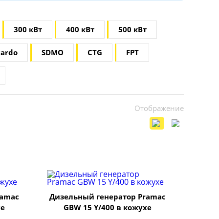
300 кВт
400 кВт
500 кВт
cardo
SDMO
CTG
FPT
Отображение
ramac
Дизельный генератор Pramac
хе
GBW 15 Y/400 в кожухе