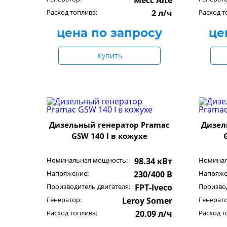
Mecc Alte
Расход топлива:
2 л/ч
Расход т
цена по запросу
це
Купить
Дизельный генератор Pramac
Дизел
GSW 140 I в кожухе
Номинальная мощность:
98.34 кВт
Номинал
Напряжение:
230/400 В
Напряже
Производитель двигателя:
FPT-Iveco
Производ
Генератор:
Leroy Somer
Генерато
Расход топлива:
20.09 л/ч
Расход т