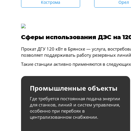
Кострома
Орел
Сферы использования ДЭС на 12
Прокат ДГУ 120 кВт в Брянске — услуга, востребо
позволяет поддерживать работу резервных линий 
Такие станции активно применяются в следующих
Промышленные объекты
Где требуется постоянная подача энергии
для станков, линий и систем управления,
особенно при перебоях в
централизованном снабжении.