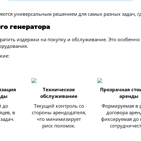
ляются универсальным решением для самых разных задач, гд
го генератора
кратить издержки на покупку и обслуживание. Это особенно
орудования.
кие:
изация
Техническое
Прозрачная сто
нды
обслуживание
аренды
й до
Текущий контроль со
Формируемая в 
цев, в
стороны арендодателя,
договора арен
задач.
что минимизирует
фиксируемая до 
риск поломок.
сотрудничест