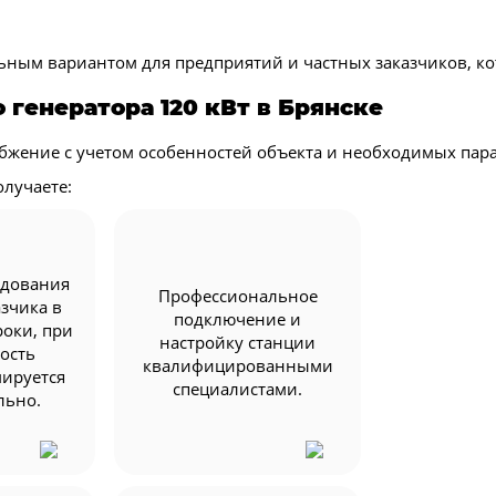
ьным вариантом для предприятий и частных заказчиков, ко
 генератора 120 кВт в Брянске
абжение с учетом особенностей объекта и необходимых пар
олучаете:
удования
Профессиональное
азчика в
подключение и
оки, при
настройку станции
ость
квалифицированными
мируется
специалистами.
льно.