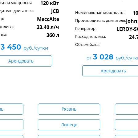
ьная мощность:
120 кВт
итель двигателя:
JCB
Номинальная мощность:
1
р:
MeccAlte
Производитель двигателя:
John
оплива:
33.40 л/ч
Генератор:
LEROY-
ака:
360 л
Расход топлива:
24.
Объем бака:
3 450
т
руб./сутки
3 028
от
руб./сутк
Арендовать
Арендовать
ль
Рязань
Липецк