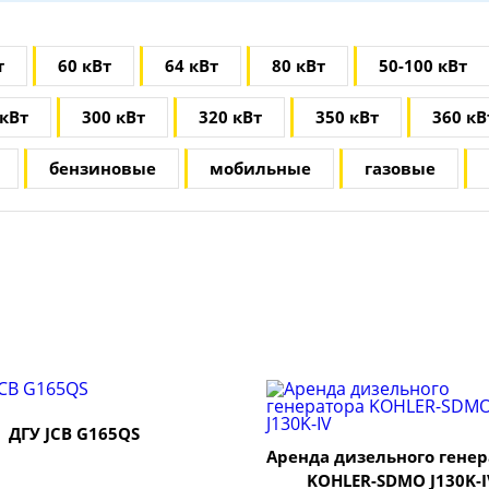
т
60 кВт
64 кВт
80 кВт
50-100 кВт
 кВт
300 кВт
320 кВт
350 кВт
360 кВ
бензиновые
мобильные
газовые
ДГУ JCB G165QS
Аренда дизельного генер
KOHLER-SDMO J130K-I