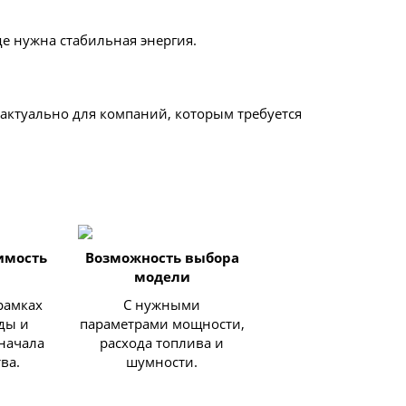
е нужна стабильная энергия.
 актуально для компаний, которым требуется
имость
Возможность выбора
модели
рамках
С нужными
ды и
параметрами мощности,
начала
расхода топлива и
ва.
шумности.