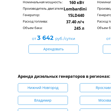
Номинальная мощность:
160 кВт
Номинал
Производитель двигателя:
Lombardini
Производ
Генератор:
15LD440
Генерато
Расход топлива:
37.40 л/ч
Расход т
Объем бака:
245 л
Объем б
3 642
от
руб./сутки
о
Арендовать
Аренда дизельных генераторов в регионах:
Нижний Новгород
Ярослав
Владимир
Москва