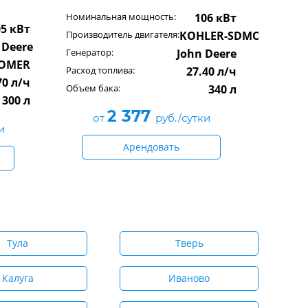
Номинальная мощность:
106 кВт
05 кВт
Производитель двигателя:
KOHLER-SDMO
 Deere
Генератор:
John Deere
SOMER
Расход топлива:
27.40 л/ч
70 л/ч
Объем бака:
340 л
300 л
2 377
от
руб./сутки
и
Арендовать
Тула
Тверь
Калуга
Иваново