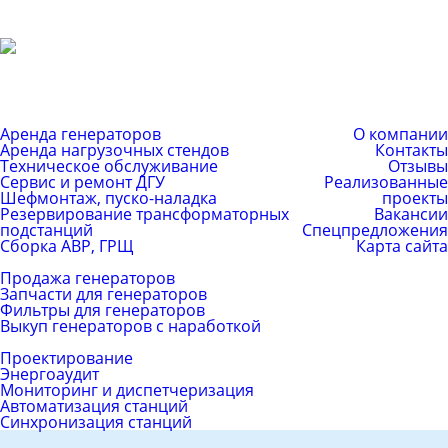
+7 (499) 755-59-34
+7 (926) 325-20-59
info@pes-generator.ru
Каталог услуг
Компания
Аренда генераторов
О компании
Аренда нагрузочных стендов
Контакты
Техническое обслуживание
Отзывы
Сервис и ремонт ДГУ
Реализованные
Шефмонтаж, пуско-наладка
проекты
Резервирование трансформаторных
Вакансии
подстанций
Спецпредложения
Сборка АВР, ГРЩ
Карта сайта
Каталог товаров
Продажа генераторов
Запчасти для генераторов
Фильтры для генераторов
Выкуп генераторов с наработкой
ЕРС (контракт)
Проектирование
Энергоаудит
Мониторинг и диспетчеризация
Автоматизация станций
Синхронизация станций