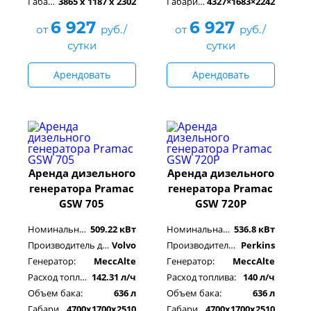
Габариты, см:
3865 x 1187 x 2302
Габариты, см:
4327×1683×2242
6 927
6 927
от
руб./
от
руб./
сутки
сутки
Арендовать
Арендовать
Аренда дизельного
Аренда дизельного
генератора Pramac
генератора Pramac
GSW 705
GSW 720P
Номинальная мощность:
509.22 кВт
Номинальная мощность:
536.8 кВт
Производитель двигателя:
Volvo
Производитель двигателя:
Perkins
Генератор:
MeccAlte
Генератор:
MeccAlte
Расход топлива:
142.31 л/ч
Расход топлива:
140 л/ч
Объем бака:
636 л
Объем бака:
636 л
Габариты, см:
4700x1700x2510
Габариты, см:
4700x1700x2510