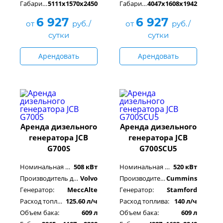
Габариты, см:
5111x1570x2450
Габариты, см:
4047x1608x1942
6 927
6 927
от
руб./
от
руб./
сутки
сутки
Арендовать
Арендовать
Аренда дизельного
Аренда дизельного
генератора JCB
генератора JCB
G700S
G700SCU5
Номинальная мощность:
508 кВт
Номинальная мощность:
520 кВт
Производитель двигателя:
Volvo
Производитель двигателя:
Cummins
Генератор:
MeccAlte
Генератор:
Stamford
Расход топлива:
125.60 л/ч
Расход топлива:
140 л/ч
Объем бака:
609 л
Объем бака:
609 л