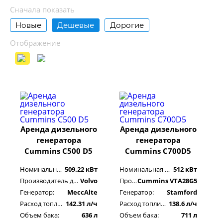
Сначала показать
Новые
Дешевые
Дорогие
Отображение
Аренда дизельного
Аренда дизельного
генератора
генератора
Cummins C500 D5
Cummins C700D5
Номинальная мощность:
509.22 кВт
Номинальная мощность:
512 кВт
Производитель двигателя:
Volvo
Производитель двигателя:
Cummins VTA28G5
Генератор:
MeccAlte
Генератор:
Stamford
Расход топлива:
142.31 л/ч
Расход топлива:
138.6 л/ч
Объем бака:
636 л
Объем бака:
711 л