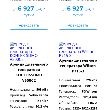
6 927
6 927
от
руб./
от
руб./
сутки
сутки
Арендовать
Арендовать
Аренда дизельного
Аренда дизельного
генератора Wilson
генератора
P715-3
KOHLER-SDMO
V500C2
Номинальная мощность:
520 кВт
Производитель двигателя:
Perkins
Номинальная мощность:
508 кВт
Генератор:
FG Wilson
Производитель двигателя:
Volvo Penta
Расход топлива:
126,4 л/ч
Генератор:
Kohler
Объем бака:
1157 л
Расход топлива:
96,2 л/ч
Габариты, см:
5320x1920x2289